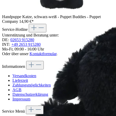
The Puppet Company Handpuppe Border Collie, Rückansicht
mit schwarzem Fell und angedeuteten Ohren
Handpuppe Katze, schwarz-weiß - Puppet Buddies - Puppet
Company
14,90 €*
Service-Hotline
Unterstützung und Beratung unter:
DE:
02653 915280
INT:
+49 2653 915280
Mo-Fr, 09:00 - 16:00 Uhr
Oder über unser
Kontaktformular
.
Informationen
Versandkosten
Lieferzeit
Zahlungsmöglichkeiten
AGB
Datenschutzerklärung
Impressum
Service Menü