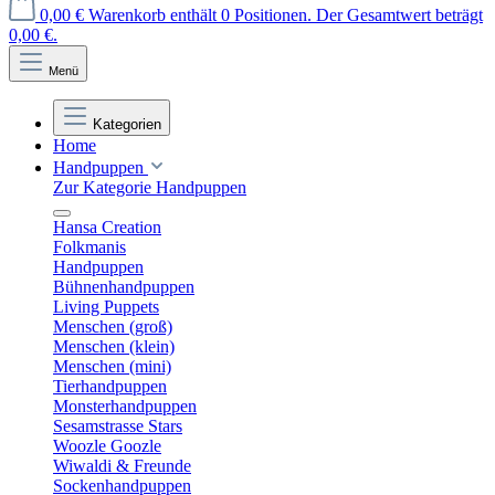
0,00 €
Warenkorb enthält 0 Positionen. Der Gesamtwert beträgt
0,00 €.
Menü
Kategorien
Home
Handpuppen
Zur Kategorie Handpuppen
Hansa Creation
Folkmanis
Handpuppen
Bühnenhandpuppen
Living Puppets
Menschen (groß)
Menschen (klein)
Menschen (mini)
Tierhandpuppen
Monsterhandpuppen
Sesamstrasse Stars
Woozle Goozle
Wiwaldi & Freunde
Sockenhandpuppen