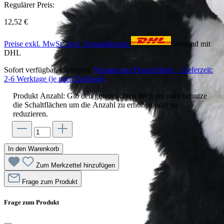
Regulärer Preis:
12,52 €
Preise exkl. MwSt. zzgl. Versandkosten
Versand mit
DHL
Sofort verfügbar, Lieferzeit:
Versand aus Deutschland – Lieferzeit:
2-6 Werktage (je nach Zielland).
Produkt Anzahl: Gib den gewünschten Wert ein oder benutze
die Schaltflächen um die Anzahl zu erhöhen oder zu
reduzieren.
In den Warenkorb
Zum Merkzettel hinzufügen
Frage zum Produkt
Frage zum Produkt