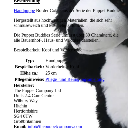
Beschreibung
Handpuppe
Border Collie aus der Serie der Puppet Buddies.
Hergestellt aus hochwertigen Materialien, die sich sehr
schmuseweich und kuschelig anfühlen.
Die Puppet Buddies Serie umfasst über 30 Charaktere, die
alle Bauernhof-, Haus- und Wildtiere darstellen.
Bespielbarkeit: Kopf und Vorderbeine
Typ:
Handpuppe
Bespielbarkeit:
Vorderbeine, Kopf
Höhe ca.:
25 cm
Pflegehinweise:
Pflege- und Reinigungsanleitung
Hersteller:
The Puppet Company Ltd
Units 2-4 Cam Centre
Wilbury Way
Hitchin
Hertfordshire
SG4 0TW
Großbritannien
Email:
info@thepuppetcompany.com