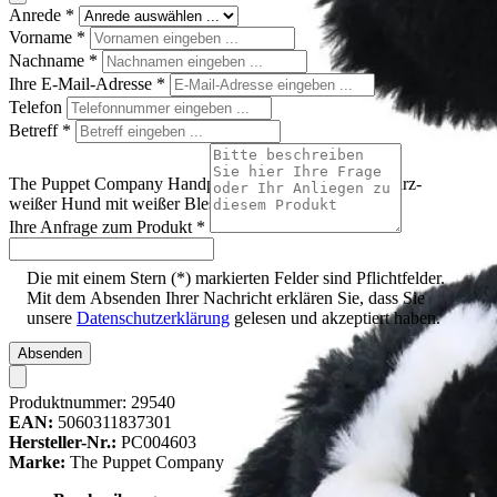
Anrede
*
Vorname
*
Nachname
*
Ihre E-Mail-Adresse
*
Telefon
Betreff
*
The Puppet Company Handpuppe Border Collie, schwarz-
weißer Hund mit weißer Blesse, Frontansicht
Ihre Anfrage zum Produkt
*
Die mit einem Stern (*) markierten Felder sind Pflichtfelder.
Mit dem Absenden Ihrer Nachricht erklären Sie, dass Sie
unsere
Datenschutzerklärung
gelesen und akzeptiert haben.
Absenden
Produktnummer:
29540
EAN:
5060311837301
Hersteller-Nr.:
PC004603
Marke:
The Puppet Company