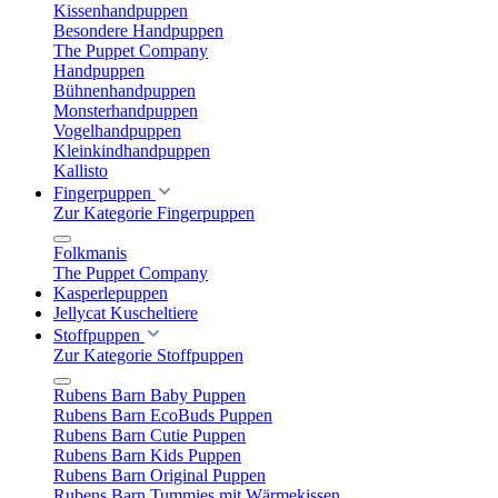
Kissenhandpuppen
Besondere Handpuppen
The Puppet Company
Handpuppen
Bühnenhandpuppen
Monsterhandpuppen
Vogelhandpuppen
Kleinkindhandpuppen
Kallisto
Fingerpuppen
Zur Kategorie Fingerpuppen
Folkmanis
The Puppet Company
Kasperlepuppen
Jellycat Kuscheltiere
Stoffpuppen
Zur Kategorie Stoffpuppen
Rubens Barn Baby Puppen
Rubens Barn EcoBuds Puppen
Rubens Barn Cutie Puppen
Rubens Barn Kids Puppen
Rubens Barn Original Puppen
Rubens Barn Tummies mit Wärmekissen