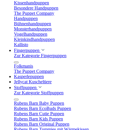
Kissenhandpuppen
Besondere Handpuppen
The Puppet Company
Handpuppen
Bühnenhandpuppen
Monsterhandpuppen
Vogelhandpuppen
Kleinkindhandpuppen
Kallisto
Fingerpuppen
Zur Kategorie Fingerpuppen
Folkmanis
The Puppet Company
Kasperlepuppen
Jellycat Kuscheltiere
Stoffpuppen
Zur Kategorie Stoffpuppen
Rubens Barn Baby Puppen
Rubens Barn EcoBuds Puppen
Rubens Barn Cutie Puppen
Rubens Barn Kids Puppen
Rubens Barn Original Puppen
Rubens Barn Tummies mit Wärmekissen