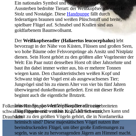
Ein nationales Symbol und bis vor kurzem eine vom
Aussterben bedrohte Tierart: der Weißkopfseeadler weckt
Stolz und Nostalgie. Diese
Handpuppe
fällt durch
federartigen braunen und weißen Plüschstoff und breite,
spielbare Flügel auf. Schnabel und Krallen sind aus
goldfarbenem Baumwollsamt.
Der
Weißkopfseeadler (Haliaeetus leucocephalus)
lebt
bevorzugt in der Nähe von Küsten, Flüssen und großen Seen,
wo hohe Bäume oder Felsvorsprünge als Ansitz und Nistplatz
dienen. Sein Horst gehört zu den größten aller Vogelnester der
Welt: Ein Paar nutzt denselben Horst oft über Jahrzehnte und
baut ihn dabei immer weiter aus, bis er mehrere Tonnen
wiegen kann. Den charakteristischen weißen Kopf und
Schwanz trägt der Vogel erst als ausgewachsenes Tier;
Jungvögel sind bis zu einem Alter von vier bis fünf Jahren
überwiegend dunkelbraun gefiedert. Erst mit dieser Reife
beginnt auch die eigentliche Brutzeit.
Wussten Sie, dass der Weißkopfseeadler eine
Folkmanis Handpuppe Weißkopfseeadler mit ausgebreiteten
Flügelspannweite von bis zu 2,5 Metern erreichen kann und
schwarzen Flügeln und weißem Kopf und Schwanz,
damit zu den größten Vögeln gehört, die in Nordamerika
Draufsicht
heimisch sind? Diese majestätischen Vögel nutzen ihre
beeindruckenden Flügel, um über große Entfernungen zu
segeln, was sie zu hervorragenden Jägern am Himmel macht.