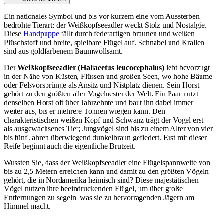
Ein nationales Symbol und bis vor kurzem eine vom Aussterben
bedrohte Tierart: der Weißkopfseeadler weckt Stolz und Nostalgie.
Diese
Handpuppe
fällt durch federartigen braunen und weißen
Plüschstoff und breite, spielbare Flügel auf. Schnabel und Krallen
sind aus goldfarbenem Baumwollsamt.
Der
Weißkopfseeadler (Haliaeetus leucocephalus)
lebt bevorzugt
in der Nähe von Küsten, Flüssen und großen Seen, wo hohe Bäume
oder Felsvorsprünge als Ansitz und Nistplatz dienen. Sein Horst
gehört zu den größten aller Vogelnester der Welt: Ein Paar nutzt
denselben Horst oft über Jahrzehnte und baut ihn dabei immer
weiter aus, bis er mehrere Tonnen wiegen kann. Den
charakteristischen weißen Kopf und Schwanz trägt der Vogel erst
als ausgewachsenes Tier; Jungvögel sind bis zu einem Alter von vier
bis fünf Jahren überwiegend dunkelbraun gefiedert. Erst mit dieser
Reife beginnt auch die eigentliche Brutzeit.
Wussten Sie, dass der Weißkopfseeadler eine Flügelspannweite von
bis zu 2,5 Metern erreichen kann und damit zu den größten Vögeln
gehört, die in Nordamerika heimisch sind? Diese majestätischen
Vögel nutzen ihre beeindruckenden Flügel, um über große
Entfernungen zu segeln, was sie zu hervorragenden Jägern am
Himmel macht.