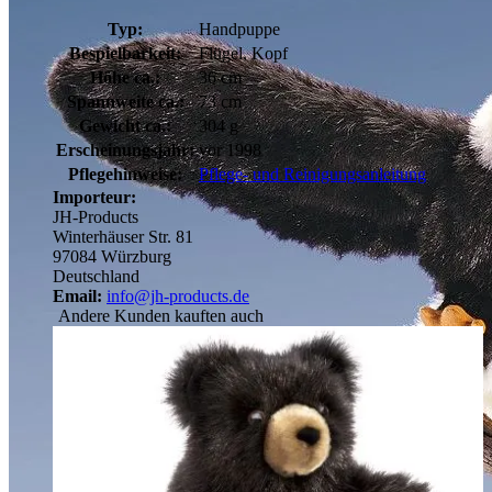
Typ:
Handpuppe
Bespielbarkeit:
Flügel, Kopf
Höhe ca.:
36 cm
Spannweite ca.:
73 cm
Gewicht ca.:
304 g
Erscheinungsjahr:
vor 1998
Pflegehinweise:
Pflege- und Reinigungsanleitung
Importeur:
JH-Products
Winterhäuser Str. 81
97084 Würzburg
Deutschland
Email:
info@jh-products.de
Andere Kunden kauften auch