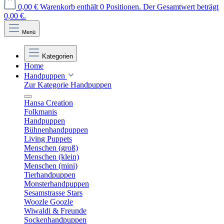
0,00 €
Warenkorb enthält 0 Positionen. Der Gesamtwert beträgt
0,00 €.
Menü
Kategorien
Home
Handpuppen
Zur Kategorie Handpuppen
Hansa Creation
Folkmanis
Handpuppen
Bühnenhandpuppen
Living Puppets
Menschen (groß)
Menschen (klein)
Menschen (mini)
Tierhandpuppen
Monsterhandpuppen
Sesamstrasse Stars
Woozle Goozle
Wiwaldi & Freunde
Sockenhandpuppen