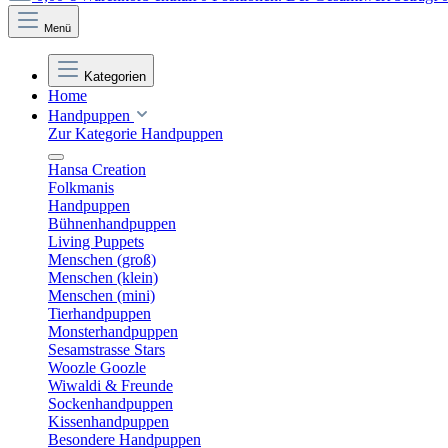
Menü
Kategorien
Home
Handpuppen
Zur Kategorie Handpuppen
Hansa Creation
Folkmanis
Handpuppen
Bühnenhandpuppen
Living Puppets
Menschen (groß)
Menschen (klein)
Menschen (mini)
Tierhandpuppen
Monsterhandpuppen
Sesamstrasse Stars
Woozle Goozle
Wiwaldi & Freunde
Sockenhandpuppen
Kissenhandpuppen
Besondere Handpuppen