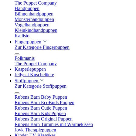
The Puppet Company
Handpuppen
Bühnenhandpuppen
Monsterhandpuppen
Vogelhandpuppen
Kleinkindhandpuppen
Kallisto
Fingerpuppen
Zur Kategorie Fingerpuppen
Folkmanis
The Puppet Company
Kasperlepuppen
Jellycat Kuscheltiere
Stoffpuppen
Zur Kategorie Stoffpuppen
Rubens Barn Baby Puppen
Rubens Barn EcoBuds Puppen
Rubens Barn Cutie Puppen
Rubens Barn Kids Puppen
Rubens Barn Original Puppen
Rubens Barn Tummies mit Wärmekissen
Joyk Therapiepuppen
Kinder-TV-Klassiker