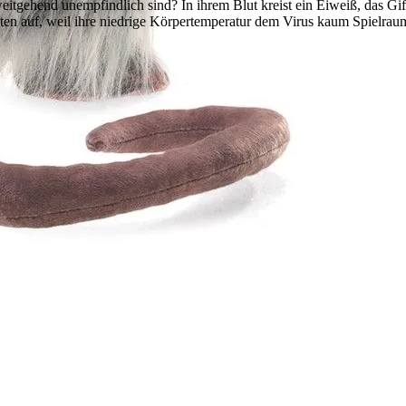
tgehend unempfindlich sind? In ihrem Blut kreist ein Eiweiß, das Gift
lten auf, weil ihre niedrige Körpertemperatur dem Virus kaum Spielraum