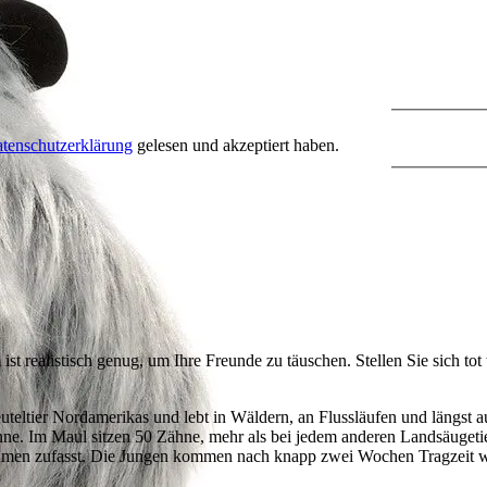
tenschutzerklärung
gelesen und akzeptiert haben.
m
ist realistisch genug, um Ihre Freunde zu täuschen. Stellen Sie sich 
uteltier Nordamerikas und lebt in Wäldern, an Flussläufen und längst au
nne. Im Maul sitzen 50 Zähne, mehr als bei jedem anderen Landsäugetie
Daumen zufasst. Die Jungen kommen nach knapp zwei Wochen Tragzeit w