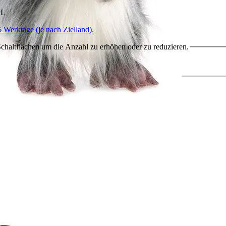
HL
6 Werktage (je nach Zielland).
chaltflächen um die Anzahl zu erhöhen oder zu reduzieren.