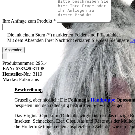
Ihre Anfrage zum Produkt
*
Die mit einem Stern (*) markierten Felder sind Pflichtfelder.
Mit dem Absenden Ihrer Nachricht erklären Sie, dass Sie unsere
Da
Absenden
Produktnummer:
29514
EAN:
638348031198
Hersteller-Nr.:
3119
Marke:
Folkmanis
Beschreibung
Gruselig, aber niedlich: Die
Folkmanis
Handpuppe
Opossu
bespielen und den rattenartig bedruckten Schwanz zeigen.
Das Virginia-Opossum (Didelphis virginiana) ist das einzige Be
Insekten, Schnecken, Eier, Obst, Aas und Reste aus der Müllto
die Hinterfüße tragen einen abspreizbaren Zeh, der wie ein 