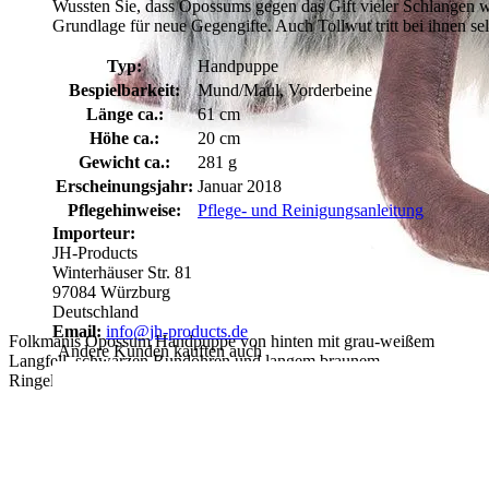
Wussten Sie, dass Opossums gegen das Gift vieler Schlangen wei
Grundlage für neue Gegengifte. Auch Tollwut tritt bei ihnen se
Typ:
Handpuppe
Bespielbarkeit:
Mund/Maul, Vorderbeine
Länge ca.:
61 cm
Höhe ca.:
20 cm
Gewicht ca.:
281 g
Erscheinungsjahr:
Januar 2018
Pflegehinweise:
Pflege- und Reinigungsanleitung
Importeur:
JH-Products
Winterhäuser Str. 81
97084 Würzburg
Deutschland
Email:
info@jh-products.de
Folkmanis Opossum Handpuppe von hinten mit grau-weißem
Andere Kunden kauften auch
Langfell, schwarzen Rundohren und langem braunem
Ringelschwanz.