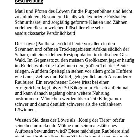
Beschreibung
Maul und Pfoten des Löwen für die Puppenbühne sind leicht
zu animieren. Besondere Details wie texturierte Fußballen,
Schnurrhaare, und sorgfältig geformte Klauen und Zähnen
verleihen diesem weichen Plüschtier eine sehr
ausdrucksstarke Persönlichkeit!
Der Löwe (Panthera leo) lebt heute vor allem in den
Savannen und offenen Trockengebieten Afrikas südlich der
Sahara, mit einer kleinen Restpopulation im indischen Gir-
Wald. Im Gegensatz zu den meisten Großkatzen jagt er häufig
im Rudel, wobei die Löwinnen den größten Teil der Beute
erlegen. Auf dem Speiseplan stehen vor allem große Huftiere
wie Gnus, Zebras und Büffel, gelegentlich auch Aas anderer
Raubtiere. Ein erwachsener Löwe frisst bei einer
erfolgreichen Jagd bis zu 30 Kilogramm Fleisch auf einmal
und kann danach tagelang ohne weitere Nahrung
auskommen. Männchen werden bis zu 250 Kilogramm
schwer und damit deutlich schwerer als die schlankeren
Löwinnen.
Wussten Sie, dass der Löwe als „König der Tiere“ oft für
seine beeindruckende Mähne und sein majestätisches
Auftreten bewundert wird? Diese mächtigen Raubtiere sind
nicht nur für ihre körperliche Stärke bekannt, sondern auch