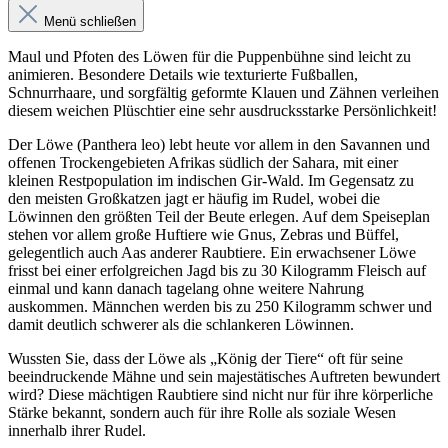
Menü schließen
Maul und Pfoten des Löwen für die Puppenbühne sind leicht zu
animieren. Besondere Details wie texturierte Fußballen,
Schnurrhaare, und sorgfältig geformte Klauen und Zähnen verleihen
diesem weichen Plüschtier eine sehr ausdrucksstarke Persönlichkeit!
Der Löwe (Panthera leo) lebt heute vor allem in den Savannen und
offenen Trockengebieten Afrikas südlich der Sahara, mit einer
kleinen Restpopulation im indischen Gir-Wald. Im Gegensatz zu
den meisten Großkatzen jagt er häufig im Rudel, wobei die
Löwinnen den größten Teil der Beute erlegen. Auf dem Speiseplan
stehen vor allem große Huftiere wie Gnus, Zebras und Büffel,
gelegentlich auch Aas anderer Raubtiere. Ein erwachsener Löwe
frisst bei einer erfolgreichen Jagd bis zu 30 Kilogramm Fleisch auf
einmal und kann danach tagelang ohne weitere Nahrung
auskommen. Männchen werden bis zu 250 Kilogramm schwer und
damit deutlich schwerer als die schlankeren Löwinnen.
Wussten Sie, dass der Löwe als „König der Tiere“ oft für seine
beeindruckende Mähne und sein majestätisches Auftreten bewundert
wird? Diese mächtigen Raubtiere sind nicht nur für ihre körperliche
Stärke bekannt, sondern auch für ihre Rolle als soziale Wesen
innerhalb ihrer Rudel.