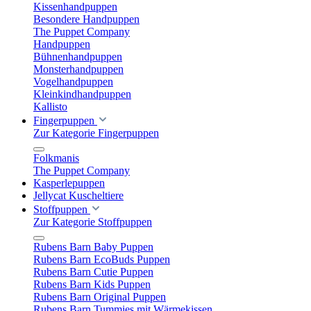
Kissenhandpuppen
Besondere Handpuppen
The Puppet Company
Handpuppen
Bühnenhandpuppen
Monsterhandpuppen
Vogelhandpuppen
Kleinkindhandpuppen
Kallisto
Fingerpuppen
Zur Kategorie Fingerpuppen
Folkmanis
The Puppet Company
Kasperlepuppen
Jellycat Kuscheltiere
Stoffpuppen
Zur Kategorie Stoffpuppen
Rubens Barn Baby Puppen
Rubens Barn EcoBuds Puppen
Rubens Barn Cutie Puppen
Rubens Barn Kids Puppen
Rubens Barn Original Puppen
Rubens Barn Tummies mit Wärmekissen