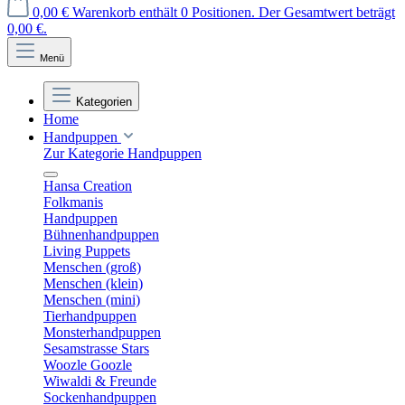
0,00 €
Warenkorb enthält 0 Positionen. Der Gesamtwert beträgt
0,00 €.
Menü
Kategorien
Home
Handpuppen
Zur Kategorie Handpuppen
Hansa Creation
Folkmanis
Handpuppen
Bühnenhandpuppen
Living Puppets
Menschen (groß)
Menschen (klein)
Menschen (mini)
Tierhandpuppen
Monsterhandpuppen
Sesamstrasse Stars
Woozle Goozle
Wiwaldi & Freunde
Sockenhandpuppen