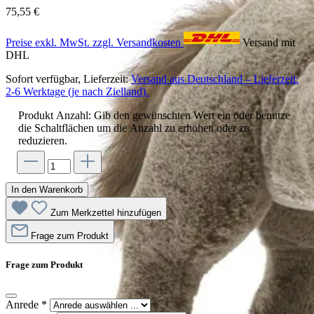
75,55 €
Preise exkl. MwSt. zzgl. Versandkosten
Versand mit
DHL
Sofort verfügbar, Lieferzeit:
Versand aus Deutschland – Lieferzeit:
2-6 Werktage (je nach Zielland).
Produkt Anzahl: Gib den gewünschten Wert ein oder benutze
die Schaltflächen um die Anzahl zu erhöhen oder zu
reduzieren.
In den Warenkorb
Zum Merkzettel hinzufügen
Frage zum Produkt
Frage zum Produkt
Anrede
*