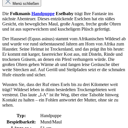
Menü schließen
Die
Folkmanis
Handpuppe
Eselbaby
trägt Ihre Fantasie ins
nächste Abenteuer. Dieses entzückende Eselchen hat ein süßes
Gesicht, ein bewegliches Maul, große Augen, freche große Ohren
und ist aus superweichem und kuscheligem Plüsch gefertigt.
Der Hausesel (Equus asinus) stammt vom Afrikanischen Wildesel ab
und wurde vor rund siebentausend Jahren am Horn von Afrika zum
Haustier. Seine Heimat ist Trockenland, und das prägt ihn bis heute:
Er kommt mit karger, faserreicher Kost aus, mit Disteln, Rinde und
trockenen Gräsern, an denen ein Pferd verhungern würde. Die
großen Ohren geben Wärme ab und fangen leise Geräusche über
weite Strecken auf. Auf Geröll und Steilpfaden setzt er die schmalen
Hufe einzeln und sicher.
Wussten Sie, dass der Ruf eines Esels bis zu drei Kilometer weit
trägt? Wildesel leben in dünn besiedelten Trockengebieten weit
verstreut. Das laute „I-A“ ist ihr Weg, über eine Talsohle hinweg
Kontakt zu halten – ein Fohlen antwortet der Mutter, ohne sie zu
sehen.
Typ:
Handpuppe
Bespielbarkeit:
Mund/Maul