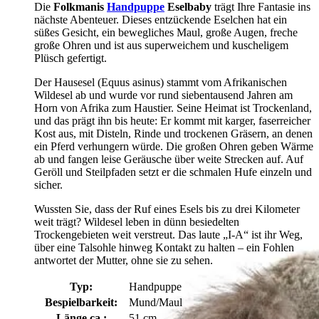
Die
Folkmanis
Handpuppe
Eselbaby
trägt Ihre Fantasie ins
nächste Abenteuer. Dieses entzückende Eselchen hat ein
süßes Gesicht, ein bewegliches Maul, große Augen, freche
große Ohren und ist aus superweichem und kuscheligem
Plüsch gefertigt.
Der Hausesel (Equus asinus) stammt vom Afrikanischen
Wildesel ab und wurde vor rund siebentausend Jahren am
Horn von Afrika zum Haustier. Seine Heimat ist Trockenland,
und das prägt ihn bis heute: Er kommt mit karger, faserreicher
Kost aus, mit Disteln, Rinde und trockenen Gräsern, an denen
ein Pferd verhungern würde. Die großen Ohren geben Wärme
ab und fangen leise Geräusche über weite Strecken auf. Auf
Geröll und Steilpfaden setzt er die schmalen Hufe einzeln und
sicher.
Wussten Sie, dass der Ruf eines Esels bis zu drei Kilometer
weit trägt? Wildesel leben in dünn besiedelten
Trockengebieten weit verstreut. Das laute „I-A“ ist ihr Weg,
über eine Talsohle hinweg Kontakt zu halten – ein Fohlen
antwortet der Mutter, ohne sie zu sehen.
Typ:
Handpuppe
Bespielbarkeit:
Mund/Maul
Länge ca.:
51 cm