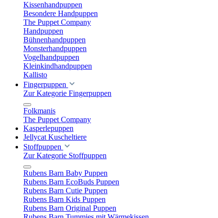
Kissenhandpuppen
Besondere Handpuppen
The Puppet Company
Handpuppen
Bühnenhandpuppen
Monsterhandpuppen
Vogelhandpuppen
Kleinkindhandpuppen
Kallisto
Fingerpuppen
Zur Kategorie Fingerpuppen
Folkmanis
The Puppet Company
Kasperlepuppen
Jellycat Kuscheltiere
Stoffpuppen
Zur Kategorie Stoffpuppen
Rubens Barn Baby Puppen
Rubens Barn EcoBuds Puppen
Rubens Barn Cutie Puppen
Rubens Barn Kids Puppen
Rubens Barn Original Puppen
Rubens Barn Tummies mit Wärmekissen