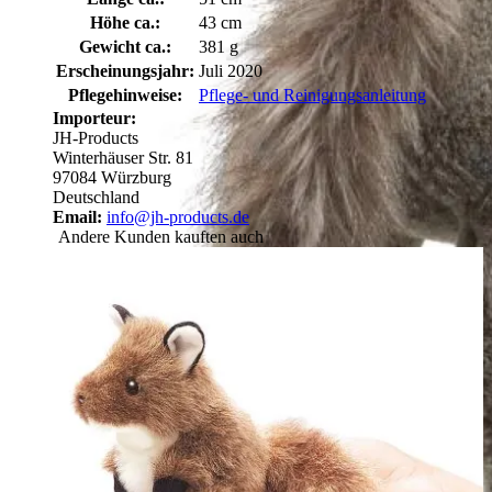
Höhe ca.:
43 cm
Gewicht ca.:
381 g
Erscheinungsjahr:
Juli 2020
Pflegehinweise:
Pflege- und Reinigungsanleitung
Importeur:
JH-Products
Winterhäuser Str. 81
97084 Würzburg
Deutschland
Email:
info@jh-products.de
Andere Kunden kauften auch