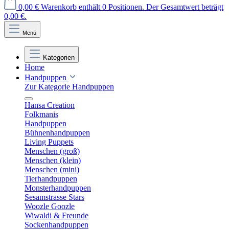
0,00 €
Warenkorb enthält 0 Positionen. Der Gesamtwert beträgt
0,00 €.
Menü
Kategorien
Home
Handpuppen
Zur Kategorie Handpuppen
Hansa Creation
Folkmanis
Handpuppen
Bühnenhandpuppen
Living Puppets
Menschen (groß)
Menschen (klein)
Menschen (mini)
Tierhandpuppen
Monsterhandpuppen
Sesamstrasse Stars
Woozle Goozle
Wiwaldi & Freunde
Sockenhandpuppen