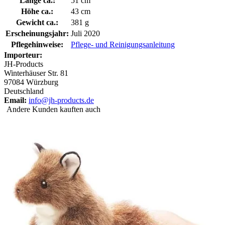
Länge ca.:
51 cm
Höhe ca.:
43 cm
Gewicht ca.:
381 g
Erscheinungsjahr:
Juli 2020
Pflegehinweise:
Pflege- und Reinigungsanleitung
Importeur:
JH-Products
Winterhäuser Str. 81
97084 Würzburg
Deutschland
Email:
info@jh-products.de
Andere Kunden kauften auch