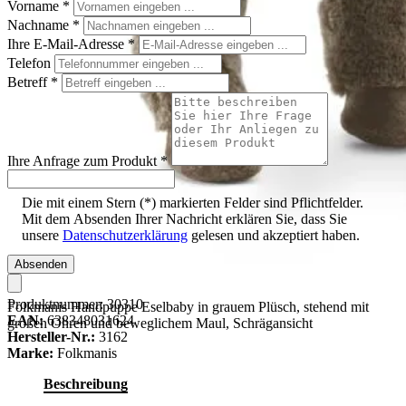
Vorname
*
Nachname
*
Ihre E-Mail-Adresse
*
Telefon
Betreff
*
Ihre Anfrage zum Produkt
*
Die mit einem Stern (*) markierten Felder sind Pflichtfelder.
Mit dem Absenden Ihrer Nachricht erklären Sie, dass Sie
unsere
Datenschutzerklärung
gelesen und akzeptiert haben.
Absenden
Produktnummer:
30310
Folkmanis Handpuppe Eselbaby in grauem Plüsch, stehend mit
EAN:
638348031624
großen Ohren und beweglichem Maul, Schrägansicht
Hersteller-Nr.:
3162
Marke:
Folkmanis
Beschreibung