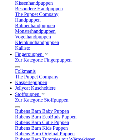
Kissenhandpuppen
Besondere Handpuppen
The Puppet Company
Handpuppen
Bühnenhandpuppen
Monsterhandpuppen
Vogelhandpuppen
Kleinkindhandpuppen
Kallisto
Fingerpuppen
Zur Kategorie Fingerpuppen
Folkmanis
The Puppet Company
Kasperlepuppen
Jellycat Kuscheltiere
Stoffpuppen
Zur Kategorie Stoffpuppen
Rubens Barn Baby Puppen
Rubens Barn EcoBuds Puppen
Rubens Barn Cutie Puppen
Rubens Barn Kids Puppen
Rubens Barn Original Puppen
Rubens Barn Tummies mit Wärmekissen