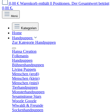
0,00 €
Warenkorb enthält 0 Positionen. Der Gesamtwert beträgt
0,00 €.
Menü
Kategorien
Home
Handpuppen
Zur Kategorie Handpuppen
Hansa Creation
Folkmanis
Handpuppen
Bühnenhandpuppen
Living Puppets
Menschen (groß)
Menschen (klein)
Menschen (mini)
Tierhandpuppen
Monsterhandpuppen
Sesamstrasse Stars
Woozle Goozle
Wiwaldi & Freunde
Sockenhandpuppen