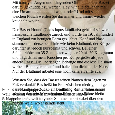
Mit traurigen Augen und hängenden Ohren bittet der Basset
darum, geknuddelt zu werden. Hey, wir alle brauchen mal
eine Umarmung dann und wann, oder? Und mit seinem
weichen Plüsch werden Sie ihn immer und immer wieder
knuddeln wollen.
Der Basset Hound (Canis lupus familiaris) geht auf schwere
französische Laufhunde zurück und wurde im 19. Jahrhundert
in England zur heutigen Form gezüchtet. Kopf und Nase
stammen aus derselben Linie wie beim Bluthund; der Körper
darunter ist jedoch kurzbeinig und schwer. Bei einer
Schulterhöhe um 35 Zentimeter wiegt er 20 bis 30 Kilogramm
und trägt damit mehr Knochen pro Körpergröße als jede
andere Rasse. Die überlangen Behänge und die lose Halshaut
wirbeln Bodengeruch auf und halten ihn dicht an der Nase.
Nur der Bluthund arbeitet eine noch kältere Fährte aus.
Wussten Sie, dass der Basset seinen Namen dem Jagen zu
Fuß verdankt? Bas heißt im Französischen niedrig, und genau
darauf zielte die Zucht: ein Spürhund, der langsam genug
Folkmanis Handpuppe Basset in Dreifarbig Braun-Schwarz-
arbeitet, dass ein Mensch ohne Pferd an der Fährte bleibt.
Weiß, stehend von hinten mit charakteristisch langen
Seine tiefe, weit tragende Stimme meldet dabei über den
Schlappohren
halben Wald, wo er gerade steht.
Typ:
Handpuppe