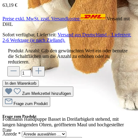
63,19 €
Preise exkl. MwSt. zzgl. Versandkosten
Versand mit
DHL
Sofort verfügbar, Lieferzeit:
Versand aus Deutschland – Lieferzeit:
2-6 Werktage (je nach Zielland).
Produkt Anzahl: Gib den gewünschten Wert ein oder benutze
die Schaltflächen um die Anzahl zu erhöhen oder zu
reduzieren.
In den Warenkorb
Zum Merkzettel hinzufügen
Frage zum Produkt
Frage zum Produkt
Folkmanis Handpuppe Basset in Dreifarbigkeit stehend, mit
langen hängenden Ohren, geöffnetem Maul und hochgestellter
Rute
Anrede
*