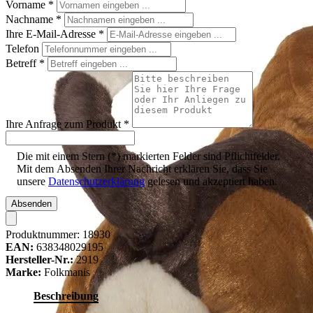
Vorname
*
Nachname
*
Ihre E-Mail-Adresse
*
Telefon
Betreff
*
Ihre Anfrage zum Produkt
*
Die mit einem Stern (*) markierten Felder sind Pflichtfelder.
Mit dem Absenden Ihrer Nachricht erklären Sie, dass Sie
unsere
Datenschutzerklärung
gelesen und akzeptiert haben.
Absenden
Produktnummer:
18930
EAN:
638348029195
Hersteller-Nr.:
2919
Marke:
Folkmanis
Beschreibung