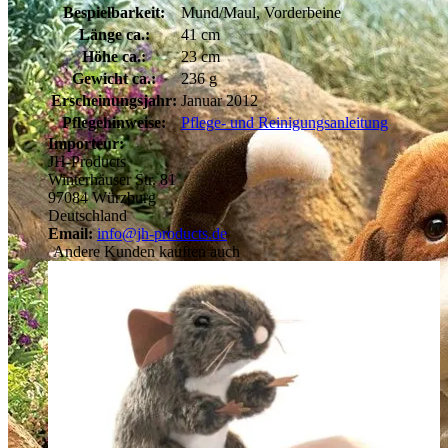
Bespielbarkeit:
Mund/Maul, Vorderbeine
Länge ca.:
41 cm
Höhe ca.:
23 cm
Gewicht ca.:
236 g
Erscheinungsjahr:
Januar 2012
Pflegehinweise:
Pflege- und Reinigungsanleitung
Importeur:
JH-Products
Winterhäuser Str. 81
97084 Würzburg
Deutschland
Email:
info@jh-products.de
Andere Kunden kauften auch