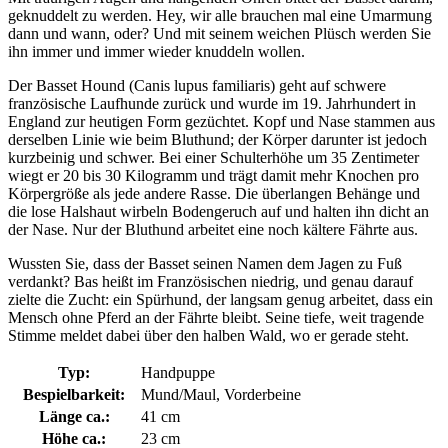
geknuddelt zu werden. Hey, wir alle brauchen mal eine Umarmung
dann und wann, oder? Und mit seinem weichen Plüsch werden Sie
ihn immer und immer wieder knuddeln wollen.
Der Basset Hound (Canis lupus familiaris) geht auf schwere
französische Laufhunde zurück und wurde im 19. Jahrhundert in
England zur heutigen Form gezüchtet. Kopf und Nase stammen aus
derselben Linie wie beim Bluthund; der Körper darunter ist jedoch
kurzbeinig und schwer. Bei einer Schulterhöhe um 35 Zentimeter
wiegt er 20 bis 30 Kilogramm und trägt damit mehr Knochen pro
Körpergröße als jede andere Rasse. Die überlangen Behänge und
die lose Halshaut wirbeln Bodengeruch auf und halten ihn dicht an
der Nase. Nur der Bluthund arbeitet eine noch kältere Fährte aus.
Wussten Sie, dass der Basset seinen Namen dem Jagen zu Fuß
verdankt? Bas heißt im Französischen niedrig, und genau darauf
zielte die Zucht: ein Spürhund, der langsam genug arbeitet, dass ein
Mensch ohne Pferd an der Fährte bleibt. Seine tiefe, weit tragende
Stimme meldet dabei über den halben Wald, wo er gerade steht.
Typ:
Handpuppe
Bespielbarkeit:
Mund/Maul, Vorderbeine
Länge ca.:
41 cm
Höhe ca.:
23 cm