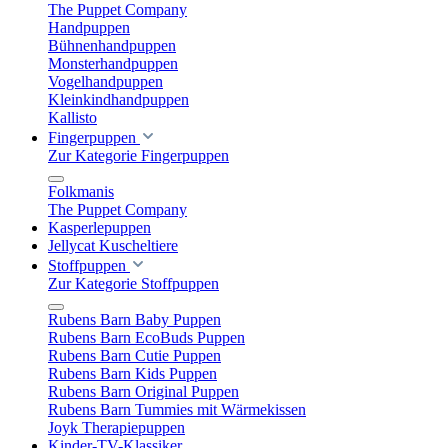
The Puppet Company
Handpuppen
Bühnenhandpuppen
Monsterhandpuppen
Vogelhandpuppen
Kleinkindhandpuppen
Kallisto
Fingerpuppen
Zur Kategorie Fingerpuppen
Folkmanis
The Puppet Company
Kasperlepuppen
Jellycat Kuscheltiere
Stoffpuppen
Zur Kategorie Stoffpuppen
Rubens Barn Baby Puppen
Rubens Barn EcoBuds Puppen
Rubens Barn Cutie Puppen
Rubens Barn Kids Puppen
Rubens Barn Original Puppen
Rubens Barn Tummies mit Wärmekissen
Joyk Therapiepuppen
Kinder-TV-Klassiker