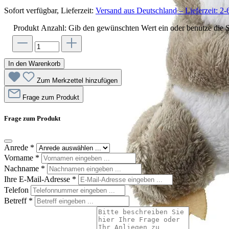
Sofort verfügbar, Lieferzeit:
Versand aus Deutschland – Lieferzeit: 2-
Produkt Anzahl: Gib den gewünschten Wert ein oder benutze die S
In den Warenkorb
Zum Merkzettel hinzufügen
Frage zum Produkt
Frage zum Produkt
Anrede
*
Vorname
*
Nachname
*
Ihre E-Mail-Adresse
*
Telefon
Betreff
*