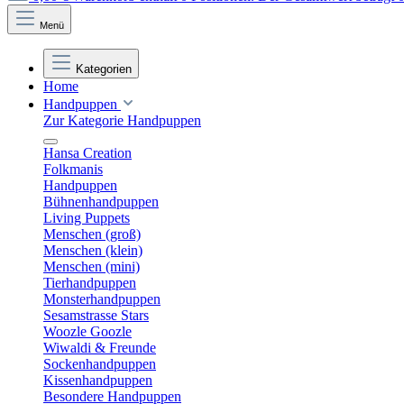
Menü
Kategorien
Home
Handpuppen
Zur Kategorie Handpuppen
Hansa Creation
Folkmanis
Handpuppen
Bühnenhandpuppen
Living Puppets
Menschen (groß)
Menschen (klein)
Menschen (mini)
Tierhandpuppen
Monsterhandpuppen
Sesamstrasse Stars
Woozle Goozle
Wiwaldi & Freunde
Sockenhandpuppen
Kissenhandpuppen
Besondere Handpuppen