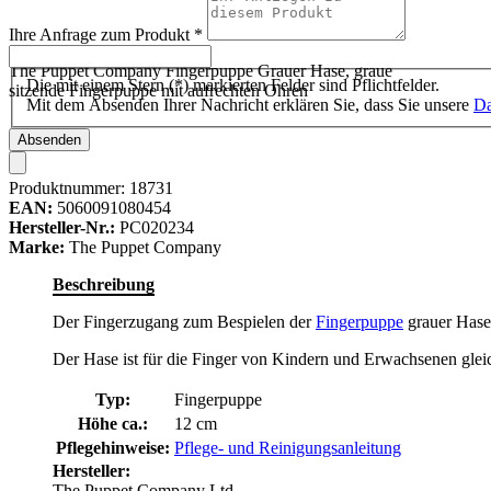
Ihre Anfrage zum Produkt
*
The Puppet Company Fingerpuppe Grauer Hase, graue
Die mit einem Stern (*) markierten Felder sind Pflichtfelder.
sitzende Fingerpuppe mit aufrechten Ohren
Mit dem Absenden Ihrer Nachricht erklären Sie, dass Sie unsere
Da
Absenden
Produktnummer:
18731
EAN:
5060091080454
Hersteller-Nr.:
PC020234
Marke:
The Puppet Company
Beschreibung
Der Fingerzugang zum Bespielen der
Fingerpuppe
grauer Hase 
Der Hase ist für die Finger von Kindern und Erwachsenen glei
Typ:
Fingerpuppe
Höhe ca.:
12 cm
Pflegehinweise:
Pflege- und Reinigungsanleitung
Hersteller:
The Puppet Company Ltd