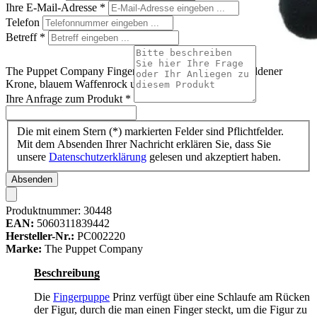
Ihre E-Mail-Adresse
*
Telefon
Betreff
*
The Puppet Company Fingerpuppe Prinz, Puppe mit goldener
Krone, blauem Waffenrock und rotem Umhang
Ihre Anfrage zum Produkt
*
Die mit einem Stern (*) markierten Felder sind Pflichtfelder.
Mit dem Absenden Ihrer Nachricht erklären Sie, dass Sie
unsere
Datenschutzerklärung
gelesen und akzeptiert haben.
Absenden
Produktnummer:
30448
EAN:
5060311839442
Hersteller-Nr.:
PC002220
Marke:
The Puppet Company
Beschreibung
Die
Fingerpuppe
Prinz verfügt über eine Schlaufe am Rücken
der Figur, durch die man einen Finger steckt, um die Figur zu