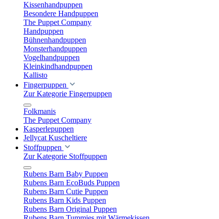
Kissenhandpuppen
Besondere Handpuppen
The Puppet Company
Handpuppen
Bühnenhandpuppen
Monsterhandpuppen
Vogelhandpuppen
Kleinkindhandpuppen
Kallisto
Fingerpuppen
Zur Kategorie Fingerpuppen
Folkmanis
The Puppet Company
Kasperlepuppen
Jellycat Kuscheltiere
Stoffpuppen
Zur Kategorie Stoffpuppen
Rubens Barn Baby Puppen
Rubens Barn EcoBuds Puppen
Rubens Barn Cutie Puppen
Rubens Barn Kids Puppen
Rubens Barn Original Puppen
Rubens Barn Tummies mit Wärmekissen