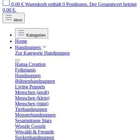
0,00 €
Warenkorb enthält 0 Positionen. Der Gesamtwert beträgt
0,00 €.
Menü
Kategorien
Home
Handpuppen
Zur Kategorie Handpuppen
Hansa Creation
Folkmanis
Handpuppen
Bühnenhandpuppen
Living Puppets
Menschen (groß)
Menschen (klein)
Menschen (mini)
Tierhandpuppen
Monsterhandpuppen
Sesamstrasse Stars
Woozle Goozle
Wiwaldi & Freunde
Sockenhandpuppen