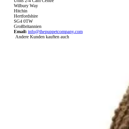
Units 2-4 Cam Centre
Wilbury Way
Hitchin
Hertfordshire
SG4 0TW
Großbritannien
Email:
info@thepuppetcompany.com
Andere Kunden kauften auch