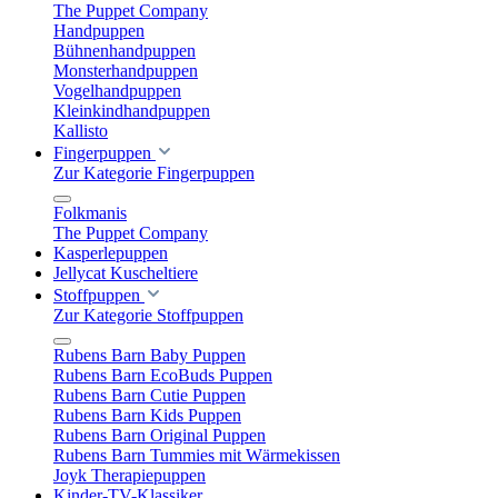
The Puppet Company
Handpuppen
Bühnenhandpuppen
Monsterhandpuppen
Vogelhandpuppen
Kleinkindhandpuppen
Kallisto
Fingerpuppen
Zur Kategorie Fingerpuppen
Folkmanis
The Puppet Company
Kasperlepuppen
Jellycat Kuscheltiere
Stoffpuppen
Zur Kategorie Stoffpuppen
Rubens Barn Baby Puppen
Rubens Barn EcoBuds Puppen
Rubens Barn Cutie Puppen
Rubens Barn Kids Puppen
Rubens Barn Original Puppen
Rubens Barn Tummies mit Wärmekissen
Joyk Therapiepuppen
Kinder-TV-Klassiker