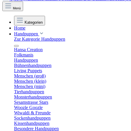
Menü
Kategorien
Home
Handpuppen
Zur Kategorie Handpuppen
Hansa Creation
Folkmanis
Handpuppen
Bühnenhandpuppen
Living Puppets
Menschen (groß)
Menschen (klein)
Menschen (mini)
Tierhandpuppen
Monsterhandpuppen
Sesamstrasse Stars
Woozle Goozle
Wiwaldi & Freunde
Sockenhandpuppen
Kissenhandpuppen
Besondere Handpuppen