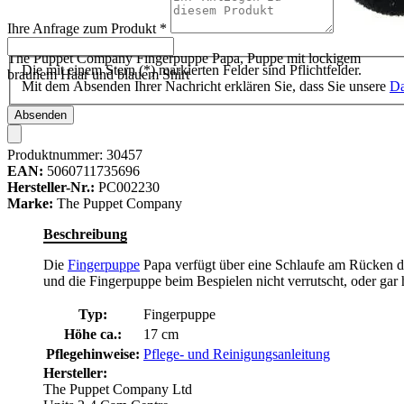
Ihre Anfrage zum Produkt
*
The Puppet Company Fingerpuppe Papa, Puppe mit lockigem
Die mit einem Stern (*) markierten Felder sind Pflichtfelder.
braunem Haar und blauem Shirt
Mit dem Absenden Ihrer Nachricht erklären Sie, dass Sie unsere
Da
Absenden
Produktnummer:
30457
EAN:
5060711735696
Hersteller-Nr.:
PC002230
Marke:
The Puppet Company
Beschreibung
Die
Fingerpuppe
Papa verfügt über eine Schlaufe am Rücken der 
und die Fingerpuppe beim Bespielen nicht verrutscht, oder gar
Typ:
Fingerpuppe
Höhe ca.:
17 cm
Pflegehinweise:
Pflege- und Reinigungsanleitung
Hersteller:
The Puppet Company Ltd