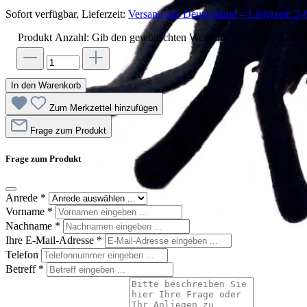
Sofort verfügbar, Lieferzeit:
Versand aus Deutschland – Lieferzeit: 2-
Produkt Anzahl: Gib den gewünschten Wert ein oder benutze die S
In den Warenkorb
Zum Merkzettel hinzufügen
Frage zum Produkt
Frage zum Produkt
Anrede
*
Vorname
*
Nachname
*
Ihre E-Mail-Adresse
*
Telefon
Betreff
*