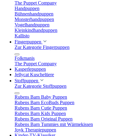
The Puppet Company
Handpuppen
Bühnenhandpuppen
Monsterhandpuppen
Vogelhandpuppen
Kleinkindhandpuppen
Kallisto
Fingerpuppen
Zur Kategorie Fingerpuppen
Folkmanis
The Puppet Company
Kasperlepuppen
Jellycat Kuscheltiere
Stoffpuppen
Zur Kategorie Stoffpuppen
Rubens Barn Baby Puppen
Rubens Barn EcoBuds Puppen
Rubens Barn Cutie Puppen
Rubens Barn Kids Puppen
Rubens Barn Original Puppen
Rubens Barn Tummies mit Wärmekissen
Joyk Therapiepuppen
Kinder-TV-Klassiker