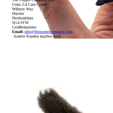
Units 2-4 Cam Centre
Wilbury Way
Hitchin
Hertfordshire
SG4 0TW
Großbritannien
Email:
info@thepuppetcompany.com
Andere Kunden kauften auch