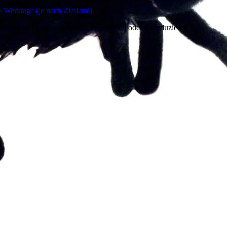
6 Werktage (je nach Zielland).
chaltflächen um die Anzahl zu erhöhen oder zu reduzieren.