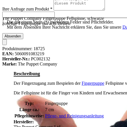
Ihre Anfrage zum Produkt
*
The Puppet Company Fingerpuppe Fellspinne, schwarze
Die mit einem Stern (*) markierten Felder sind Pflichtfelder.
zottelige Fingerpuppe mit acht Beinen
Mit dem Absenden Ihrer Nachricht erklären Sie, dass Sie unsere
Da
Absenden
Produktnummer:
18725
EAN:
5060091083219
Hersteller-Nr.:
PC002132
Marke:
The Puppet Company
Beschreibung
Der Fingerzugang zum Bespielen der
Fingerpuppe
Fellspinne v
Die Fellspinne ist für die Finger von Kindern und Erwachsenen
Typ:
Fingerpuppe
Länge ca.:
7 cm
Pflegehinweise:
Pflege- und Reinigungsanleitung
Hersteller:
The Puppet Company Ltd