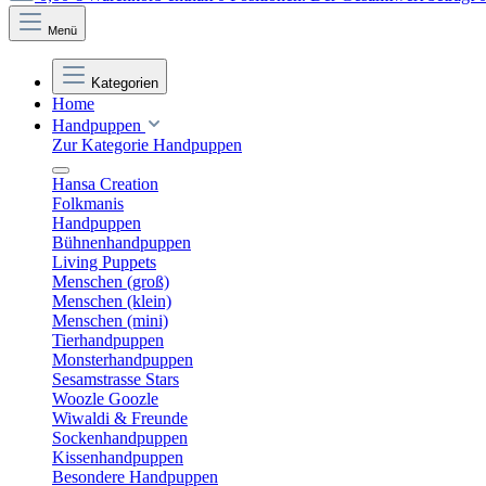
Menü
Kategorien
Home
Handpuppen
Zur Kategorie Handpuppen
Hansa Creation
Folkmanis
Handpuppen
Bühnenhandpuppen
Living Puppets
Menschen (groß)
Menschen (klein)
Menschen (mini)
Tierhandpuppen
Monsterhandpuppen
Sesamstrasse Stars
Woozle Goozle
Wiwaldi & Freunde
Sockenhandpuppen
Kissenhandpuppen
Besondere Handpuppen