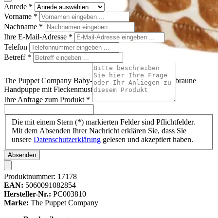
Anrede
*
Vorname
*
Nachname
*
Ihre E-Mail-Adresse
*
Telefon
Betreff
*
The Puppet Company Baby-Handpuppe Giraffe, beige-braune
Handpuppe mit Fleckenmuster und kleinen Hörnchen
Ihre Anfrage zum Produkt
*
Die mit einem Stern (*) markierten Felder sind Pflichtfelder.
Mit dem Absenden Ihrer Nachricht erklären Sie, dass Sie
unsere
Datenschutzerklärung
gelesen und akzeptiert haben.
Absenden
Produktnummer:
17178
EAN:
5060091082854
Hersteller-Nr.:
PC003810
Marke:
The Puppet Company