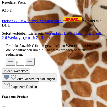
Regulärer Preis:
9,16 €
Preise exkl. MwSt. zzgl. Versandkosten
Versand mit
DHL
Sofort verfügbar, Lieferzeit:
Versand aus Deutschland – Lieferzeit:
2-6 Werktage (je nach Zielland).
Produkt Anzahl: Gib den gewünschten Wert ein oder benutze
die Schaltflächen um die Anzahl zu erhöhen oder zu
reduzieren.
In den Warenkorb
Zum Merkzettel hinzufügen
Frage zum Produkt
Frage zum Produkt