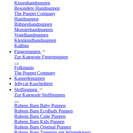
Kissenhandpuppen
Besondere Handpuppen
The Puppet Company
Handpuppen
Bühnenhandpuppen
Monsterhandpuppen
Vogelhandpuppen
Kleinkindhandpuppen
Kallisto
Fingerpuppen
Zur Kategorie Fingerpuppen
Folkmanis
The Puppet Company
Kasperlepuppen
Jellycat Kuscheltiere
Stoffpuppen
Zur Kategorie Stoffpuppen
Rubens Barn Baby Puppen
Rubens Barn EcoBuds Puppen
Rubens Barn Cutie Puppen
Rubens Barn Kids Puppen
Rubens Barn Original Puppen
Rubens Barn Tummies mit Wärmekissen