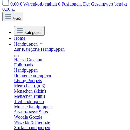
0,00 €
Warenkorb enthält 0 Positionen. Der Gesamtwert beträgt
0,00 €.
Menü
Kategorien
Home
Handpuppen
Zur Kategorie Handpuppen
Hansa Creation
Folkmanis
Handpuppen
Bühnenhandpuppen
Living Puppets
Menschen (groß)
Menschen (klein)
Menschen (mini)
Tierhandpuppen
Monsterhandpuppen
Sesamstrasse Stars
Woozle Goozle
Wiwaldi & Freunde
Sockenhandpuppen