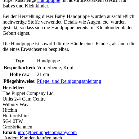
Super kuschelige
Handpuppe
mit ausdrucksstarkem Gesicht für
Babys und Kleinkinder.
Bei der Herstellung dieser Baby-Handpuppe wurden ausschließlich
hochwertige Stoffe verwendet. Details wie Augen, etc. wurden
gestickt, so dass sich die Handpuppe bereits für Kleinkinder ab der
Geburt eignet.
Die Handpuppe ist sowohl für die Hände eines Kindes, als auch für
die eines Erwachsenen bespielbar.
Typ:
Handpuppe
Bespielbarkeit:
Vorderbeine, Kopf
Höhe ca.:
21 cm
Pflegehinweise:
Pflege- und Reinigungsanleitung
Hersteller:
The Puppet Company Ltd
Units 2-4 Cam Centre
Wilbury Way
Hitchin
Hertfordshire
SG4 0TW
Großbritannien
Email:
info@thepuppetcompany.com
Andere Kunden kauften auch